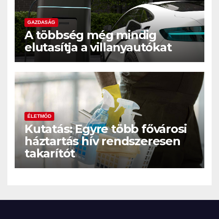
GAZDASÁG
A többség még mindig
elutasítja a villanyautókat
ÉLETMÓD
Kutatás: Egyre több fővárosi
háztartás hív rendszeresen
takarítót