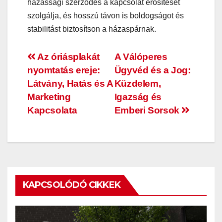
házassági szerződés a kapcsolat erősítését
szolgálja, és hosszú távon is boldogságot és
stabilitást biztosítson a házaspárnak.
Bejegyzés
Az óriásplakát
A Válóperes
nyomtatás ereje:
Ügyvéd és a Jog:
navigáció
Látvány, Hatás és A
Küzdelem,
Marketing
Igazság és
Kapcsolata
Emberi Sorsok
KAPCSOLÓDÓ CIKKEK