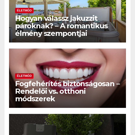
ÉLETMÓD
Hogyan válassz jakuzzit
pároknak? – A romantikus
élmény szempontjai
ÉLETMÓD
Fogfehérítés biztonságosan –
Rendelői vs. otthoni
módszerek