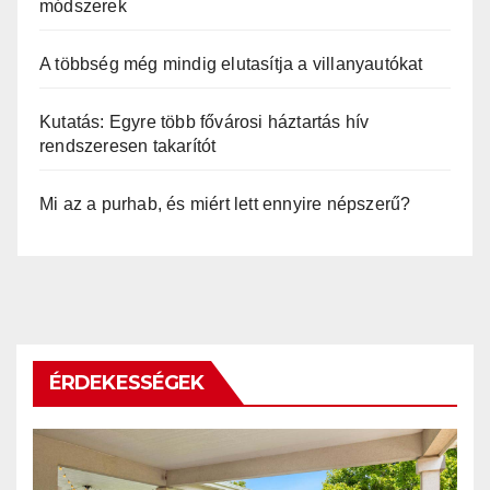
módszerek
A többség még mindig elutasítja a villanyautókat
Kutatás: Egyre több fővárosi háztartás hív
rendszeresen takarítót
Mi az a purhab, és miért lett ennyire népszerű?
ÉRDEKESSÉGEK