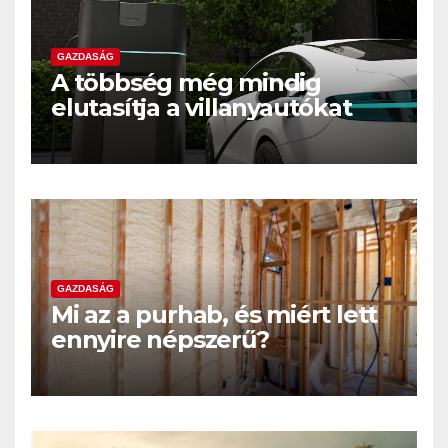
GAZDASÁG
A többség még mindig
elutasítja a villanyautókat
GAZDASÁG
Mi az a purhab, és miért lett
ennyire népszerű?