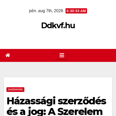
Skip
pén. aug 7th, 2026
6:30:53 AM
to
content
Ddkvf.hu
GAZDASÁG
Házassági szerződés
és a jog: A Szerelem