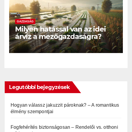
GAZDASÁG
Milyen hatással van az idei
árvíz a mezőgazdaságra?
Legutóbbi bejegyzések
Hogyan válassz jakuzzit pároknak? – A romantikus
élmény szempontjai
Fogfehérítés biztonságosan – Rendelői vs. otthoni