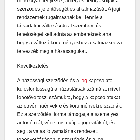
mind olyan tényezők, amelyek befolyásolják a
szerződés jelentőségét és alkalmazását. A jogi
rendszernek rugalmasnak kell lennie a
társadalmi változásokkal szemben, és
lehetőséget kell adnia az embereknek arra,
hogy a változó körülményekhez alkalmazkodva
tervezzék meg a házasságukat.
Következtetés:
A házassági szerződés és a
jog
kapcsolata
kulcsfontosságú a házastársak számára, mivel
lehetővé teszi számukra, hogy a kapcsolatukat
az egyéni igényekre és körülményekre szabják.
Ez a szerződési forma támogatja a személyes
autonómiát, védelmet nyújt a jogi vitáktól, és
segít a válás folyamatának rendezett
lebonyolításában. A szerződés és a jog